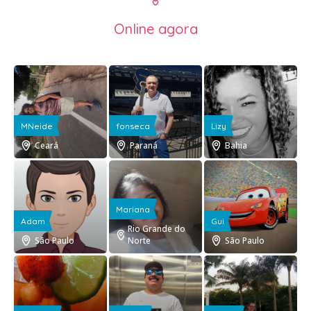
Online agora
MNeide
fonseca
Lizy
Ceará
Paraná
Bahia
Mariana
Adam
Gui
Rio Grande do
São Paulo
Norte
São Paulo