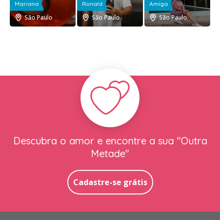
Mariana
Ronald
Amiga
São Paulo
São Paulo
São Paulo
Descubra o amor e encontre a sua "Outra
Metade"
Cadastre-se grátis