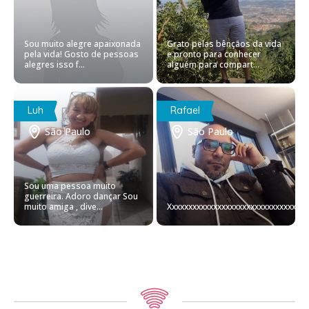
Sou muito alegre apaixonada
Grato pelas bênçãos da vida
pela vida! Gosto de pessoas
e pronto para conhecer
alegres isso f...
alguém para compart...
Luh
Rafael
São Paulo
São Paulo
Sou uma pessoa muito
guerreira. Adoro dançar Sou
muito amiga , dive...
Xxxxxxxxxxxxxxxxxxxxxxxxxxxxxxxxxxx