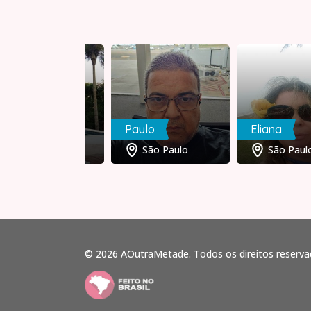
ga
Paulo
Eliana
São Paulo
São Paulo
São Paulo
© 2026 AOutraMetade. Todos os direitos reserva