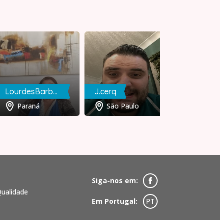
Kelvin
São Paulo
LourdesBarboza
J.cerq
Paraná
São Paulo
Siga-nos em:
Qualidade
Em Portugal:
PT